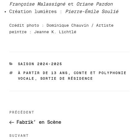
Françoise Malassigné
et
Oriane Pardon
Création lumières :
Pierre-Émile Soulié
Crédit photo : Dominique Chauvin / Artiste
peintre : Jeanne K. Lichtlé
CATÉGORIES
SAISON 2024-2025
ÉTIQUETTES
À PARTIR DE 13 ANS
,
CONTE ET POLYPHONIE
VOCALE
,
SORTIE DE RÉSIDENCE
Navigation
Article
PRÉCÉDENT
de
précédent
Fabrik’ en Scène
l’article
Article
SUIVANT