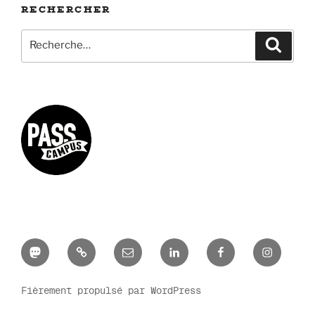
RECHERCHER
Recherche
Recher
pour
:
Mastodon
Bluesky
E-
LinkedIn
Facebook
Instagr
mail
Fièrement propulsé par WordPress