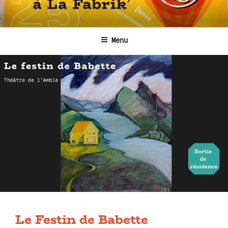
Aller
au
contenu
Menu
principal
Le Festin de Babette