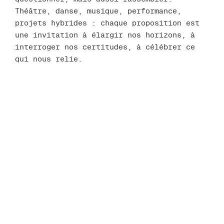
Théâtre, danse, musique, performance,
projets hybrides : chaque proposition est
une invitation à élargir nos horizons, à
interroger nos certitudes, à célébrer ce
qui nous relie.
À vous, spectateurs fidèles ou curieux de
passage, nous offrons cette saison comme un
voyage fait de rencontres imprévues, de
moments intimes ou collectifs, d’émotions
partagées. Que chaque soirée soit une
promesse : celle de ne jamais cesser de
découvrir.
Bienvenue !
*
Usine & Cie est un
collectif de huit artistes
liés par une longue et belle histoire commune
dans ce théâtre, rejoints par une équipe