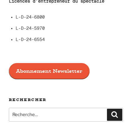
Licences d’entrepreneur du spectacle
L-D-24-6800
L-D-24-5970
L-D-24-6554
Abonnement Newsletter
RECHERCHER
Recherche
Recher
pour
: