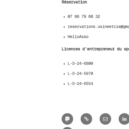
Réservation
07 66 79 68 32
reservations.usineetcie@gm
HelloAsso
Licences d’entrepreneur du sp
L-D-24-6800
L-D-24-5970
L-D-24-6554
Mastodon
Bluesky
E-
Li
mail