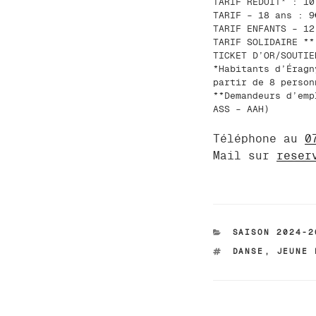
TARIF REDUIT* : 10
TARIF – 18 ans : 9
TARIF ENFANTS – 12
TARIF SOLIDAIRE **
TICKET D’OR/SOUTIE
*Habitants d’Éragn
partir de 8 person
**Demandeurs d’emp
ASS – AAH)
Téléphone au
0
Mail sur
reser
CATÉGORIES
SAISON 2024-2
ÉTIQUETTES
DANSE
,
JEUNE 