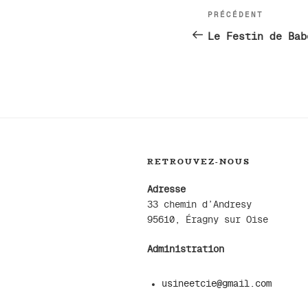
Navigatio
PRÉCÉDENT
Article
de
précédent
Le Festin de Bab
l’article
RETROUVEZ-NOUS
Adresse
33 chemin d’Andresy
95610, Éragny sur Oise
Administration
usineetcie@gmail.com