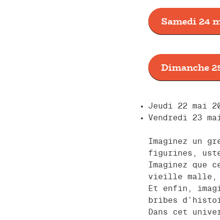
Samedi 24 m
Dimanche 25
Jeudi 22 mai 2
Vendredi 23 ma
Imaginez un gr
figurines, ust
Imaginez que c
vieille malle,
Et enfin, imag
bribes d’histo
Dans cet unive