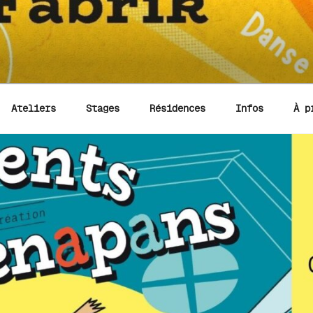
Ateliers
Stages
Résidences
Infos
À p