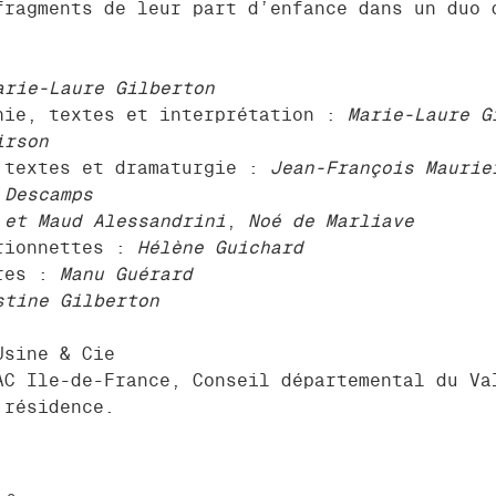
fragments de leur part d’enfance dans un duo 
arie-Laure Gilberton
hie, textes et interprétation :
Marie-Laure G
irson
 textes et dramaturgie :
Jean-François Maurie
 Descamps
 et Maud Alessandrini
,
Noé de Marliave
rionnettes :
Hélène Guichard
ères :
Manu Guérard
stine Gilberton
Usine & Cie
AC Ile-de-France, Conseil départemental du Va
 résidence.