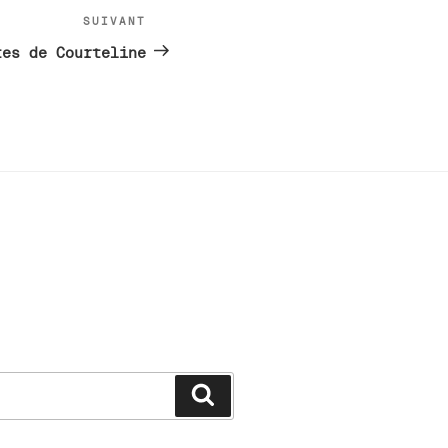
SUIVANT
Article
suivant
tes de Courteline
Recherche