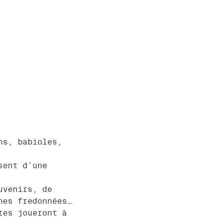
ns, babioles,
sent d’une
uvenirs, de
nes fredonnées…
tes joueront à