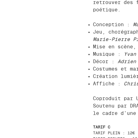
retrouver des 
poétique.
Conception :
M
Jeu, chorégrap
Marie-Pierre P
Mise en scène,
Musique :
Yvan
Décor :
Adrien
Costumes et ma
Création lumi
Affiche :
Chri
Coproduit par 
Soutenu par DR
le cadre d’une
TARIF C
TARIF PLEIN : 12€