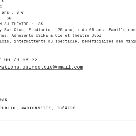
 €
€
 ans : 8 €
 : 6€
N AU THÉÂTRE : 18€
y-Sur-Oise, Étudiants – 25 ans, + de 65 ans, Famille nom
nes, Adhérents USINE & Cie et théâtre Uvol
lois, intermittents du spectacle, bénéficiaires des mini
7 66 79 68 32
vations.usineetcie@gmail.com
025
PUBLIC
,
MARIONNETTE
,
THÉÂTRE