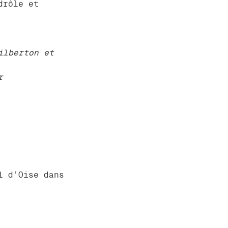
drôle et
ilberton et
r
l d’Oise dans