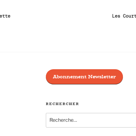
n
ette
Les Cour
Abonnement Newsletter
RECHERCHER
Recherche
pour
: