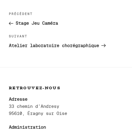
Navigation
Article
PRÉCÉDENT
de
précédent
Stage Jeu Caméra
l’article
Article
SUIVANT
suivant
Atelier laboratoire chorégraphique
RETROUVEZ-NOUS
Adresse
33 chemin d’Andresy
95610, Éragny sur Oise
Administration