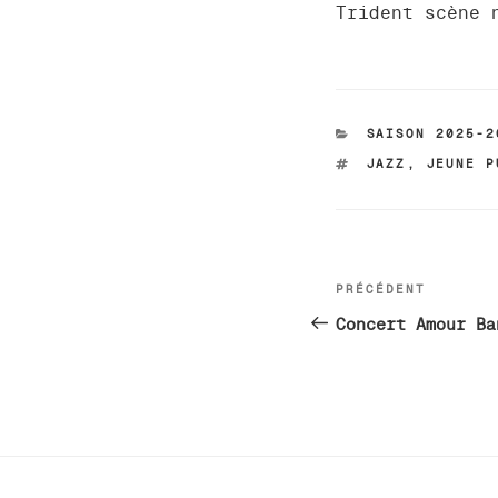
Trident scène 
CATÉGORIES
SAISON 2025-2
ÉTIQUETTES
JAZZ
,
JEUNE P
Navigatio
PRÉCÉDENT
Article
de
précédent
Concert Amour Ba
l’article