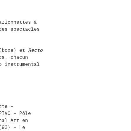
arionnettes à
des spectacles
boxe) et
Recto
rs, chacun
o instrumental
tte –
PIVO – Pôle
nal Art en
(93) – Le