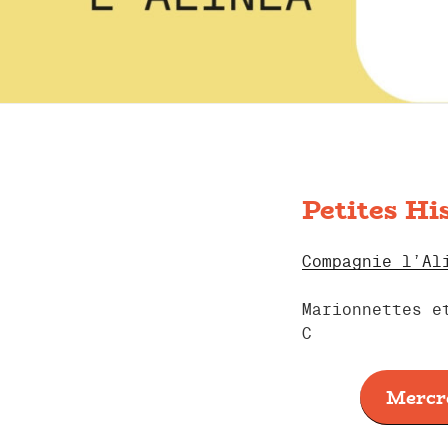
Petites Hi
Compagnie l’Al
Marionnettes e
C
Mercre