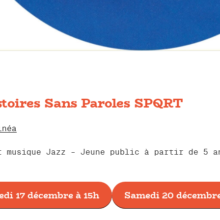
stoires Sans Paroles SPQRT
inéa
t musique Jazz – Jeune public à partir de 5 a
di 17 décembre à 15h
Samedi 20 décembre