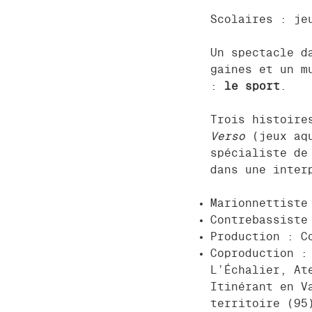
Scolaires : je
Un spectacle d
gaines et un m
:
le sport
.
Trois histoire
Verso
(jeux aqu
spécialiste de
dans une inter
Marionnettiste
Contrebassiste
Production : C
Coproduction :
L’Échalier, At
Itinérant en V
territoire (95