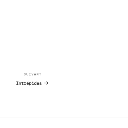
SUIVANT
Article
suivant
Intrépides