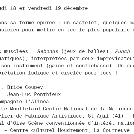
udi 18 et vendredi 19 décembre
ans sa forme épurée : un castelet, quelques m
usicien pour mettre en jeu le plus populaire 
s musclées :
Rebonds
(jeux de balles),
Punch
(
atiques), interprétées par deux improvisateu
 son instrument (gaine et contrebasse). Un du
prétation ludique et ciselée pour tous !
 : Brice Coupey
 : Jean-Luc Ponthieux
ompagnie l’Alinéa
 Le Mouffetard Centre National de la Marionne
elier de Fabrique Artistique, St-Agil (41) – 
al d’Oise Scène conventionnée d’intérêt natio
) – Centre culturel Houdremont, La Courneuve 