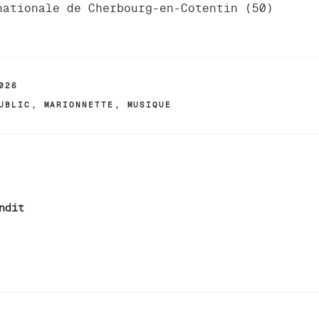
nationale de Cherbourg-en-Cotentin (50)
026
UBLIC
,
MARIONNETTE
,
MUSIQUE
n
ndit