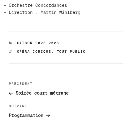
Orchestre Concordances
Direction : Martin Wåhlberg
CATÉGORIES
SAISON 2025-2026
ÉTIQUETTES
OPÉRA COMIQUE
,
TOUT PUBLIC
Navigation
Article
PRÉCÉDENT
de
précédent
Soirée court métrage
l’article
Article
SUIVANT
suivant
Programmation