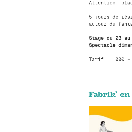
Attention, pla
5 jours de rés
autour du fant
Stage du 23 au
Spectacle dima
Tarif : 100€ –
Fabrik’ en 