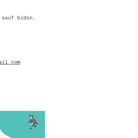
 sauf bidon,
ail.com
s