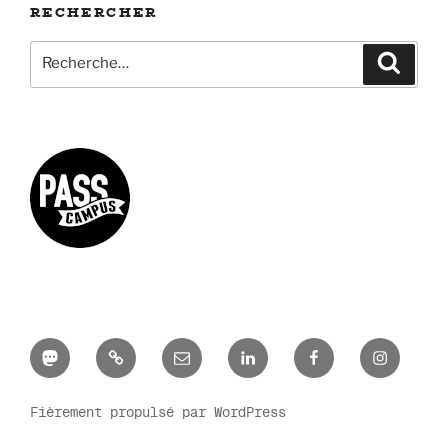
RECHERCHER
Recherche
Recher
pour
:
Mastodon
Bluesky
E-
LinkedIn
Facebook
Instagr
mail
Fièrement propulsé par WordPress